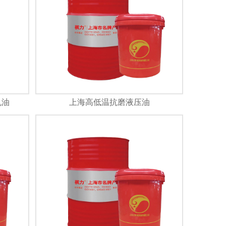
机油
上海高低温抗磨液压油