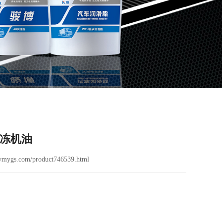
冷冻机油
ymygs.com/product746539.html