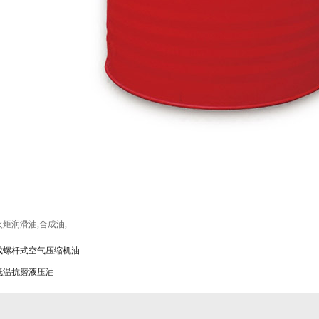
火炬润滑油
,
合成油
,
成螺杆式空气压缩机油
低温抗磨液压油