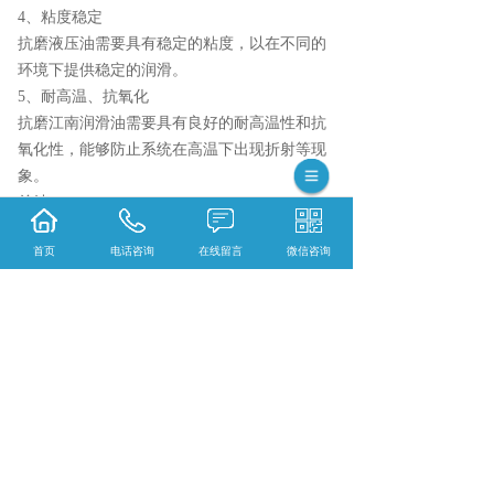
4、粘度稳定
抗磨液压油需要具有稳定的粘度，以在不同的
环境下提供稳定的润滑。
5、耐高温、抗氧化
抗磨江南润滑油需要具有良好的耐高温性和抗
氧化性，能够防止系统在高温下出现折射等现
象。
总结：
抗磨江南润滑油是液压系统的重要组成部分，
首页
电话咨询
在线留言
微信咨询
可以减少系统内部金属部件的摩擦，减少磨损
和损坏。抗磨江南润滑油需要具有抗磨能力
强、粘度稳定、承受高压能力、抗氧化和耐高
温等。