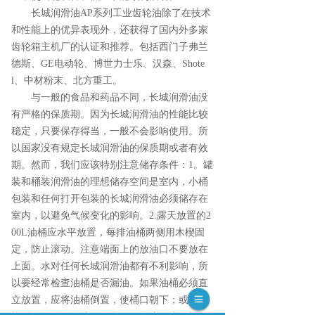
长城润滑油AP系列工业齿轮油除了在技术
和性能上的优异表现外，还获得了国内外多家
齿轮箱主机厂的认证和推荐。包括西门子弗兰
德斯、GE电动轮、博世力士乐、汉森、Shote
l、中材粉末、北方重工。
与一般的食品和药品不同，长城润滑油没
有严格的保质期。因为长城润滑油的性能比较
稳定，只要保存得当，一般不会影响使用。所
以国家没有规定长城润滑油的保质期或者有效
期。然而，我们应该特别注意储存条件：1。罐
装和桶装润滑油的理想储存空间是室内，小桶
包装和任何打开包装的长城润滑油必须储存在
室内，以避免气候变化的影响。2.露天放置的2
00L油桶应水平放置，每排油桶两侧用木楔固
定，防止滚动。注意端面上的放油口不要放在
上面。水对任何长城润滑油都有不利影响，所
以要经常检查油桶是否漏油。如果油桶必须直
立放置，应将油桶倒置，使桶口朝下；或者将