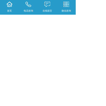
桶稍微倾斜，放油口在上面，防止雨水在桶面
堆积渗透。3.温度过低或过高都可能影响长城
首页
电话咨询
在线留言
微信咨询
润滑油的质量，因此不宜将润滑油长时间存放
在过热或过冷的地方。4.当长城润滑油储存不
良时，灰尘和水进入油中，可能会产生混浊和
沉淀。此时应立即停止。5.储存大量长城润滑
油的仓库也要按照“早进早出”的原则进出口货
物。