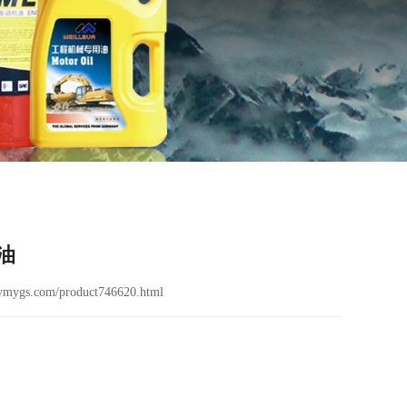
油
ymygs.com/product746620.html